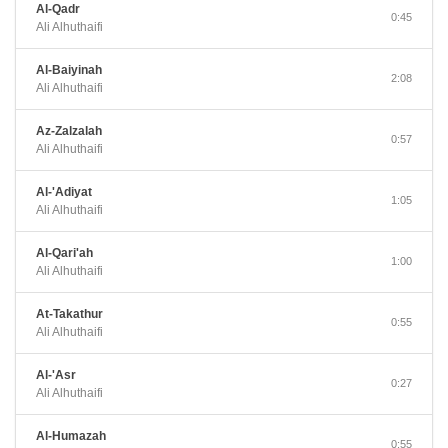
Al-Qadr
0:45
Ali Alhuthaifi
Al-Baiyinah
2:08
Ali Alhuthaifi
Az-Zalzalah
0:57
Ali Alhuthaifi
Al-'Adiyat
1:05
Ali Alhuthaifi
Al-Qari'ah
1:00
Ali Alhuthaifi
At-Takathur
0:55
Ali Alhuthaifi
Al-'Asr
0:27
Ali Alhuthaifi
Al-Humazah
0:55