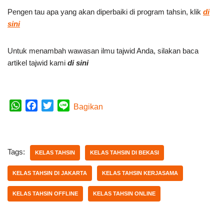
Pengen tau apa yang akan diperbaiki di program tahsin, klik
di
sini
Untuk menambah wawasan ilmu tajwid Anda, silakan baca
artikel tajwid kami
di sini
W
F
T
L
Bagikan
h
a
w
i
a
c
i
n
t
e
t
e
Tags:
s
b
t
KELAS TAHSIN
KELAS TAHSIN DI BEKASI
A
o
e
KELAS TAHSIN DI JAKARTA
KELAS TAHSIN KERJASAMA
p
o
r
p
k
KELAS TAHSIN OFFLINE
KELAS TAHSIN ONLINE