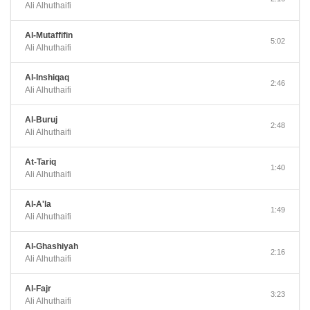
Ali Alhuthaifi
Al-Mutaffifin
5:02
Ali Alhuthaifi
Al-Inshiqaq
2:46
Ali Alhuthaifi
Al-Buruj
2:48
Ali Alhuthaifi
At-Tariq
1:40
Ali Alhuthaifi
Al-A'la
1:49
Ali Alhuthaifi
Al-Ghashiyah
2:16
Ali Alhuthaifi
Al-Fajr
3:23
Ali Alhuthaifi