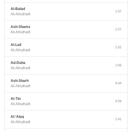
Al-Balad
1:57
Ali Alhuthaifi
Ash-Shams
1:27
Ali Alhuthaifi
Al-Lail
1:52
Ali Alhuthaifi
Ad-Duha
1:06
Ali Alhuthaifi
Ash-Sharh
0:44
Ali Alhuthaifi
At-Tin
0:59
Ali Alhuthaifi
Al-'Alaq
1:41
Ali Alhuthaifi