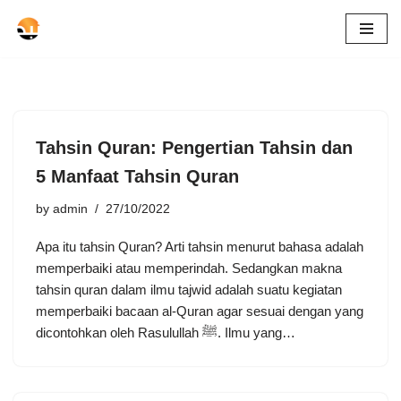
Skip
to
content
Tahsin Quran: Pengertian Tahsin dan
5 Manfaat Tahsin Quran
by
admin
27/10/2022
Apa itu tahsin Quran? Arti tahsin menurut bahasa adalah
memperbaiki atau memperindah. Sedangkan makna
tahsin quran dalam ilmu tajwid adalah suatu kegiatan
memperbaiki bacaan al-Quran agar sesuai dengan yang
dicontohkan oleh Rasulullah ﷺ. Ilmu yang…